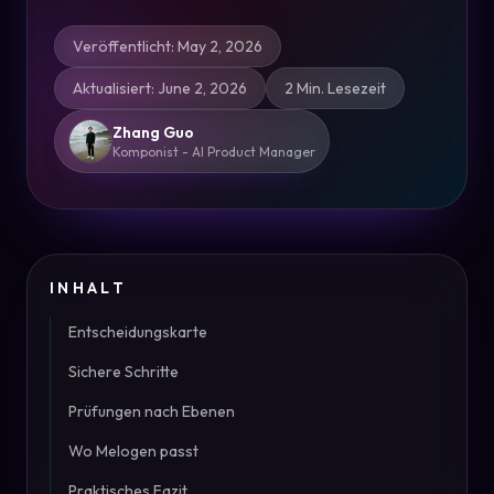
Veröffentlicht
:
May 2, 2026
Aktualisiert
:
June 2, 2026
2 Min. Lesezeit
Zhang Guo
Komponist - AI Product Manager
INHALT
Entscheidungskarte
Sichere Schritte
Prüfungen nach Ebenen
Wo Melogen passt
Praktisches Fazit