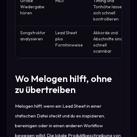
Grobe
MIDI
Timing und
Wiedergabe
Tonhöhe lassen
hören
sich schnell
kontrollieren
Songstruktur
Lead Sheet
Akkorde und
analysieren
plus
Abschnitte sind
Formhinweise
schnell
scannbar
Wo Melogen hilft, ohne
zu übertreiben
Melogen hilft, wenn ein Lead Sheet in einer
statischen Datei steckt und du es inspizieren,
bereinigen oder in einen anderen Workflow
bewegen willst. Die lokale Produktbeschreibung von