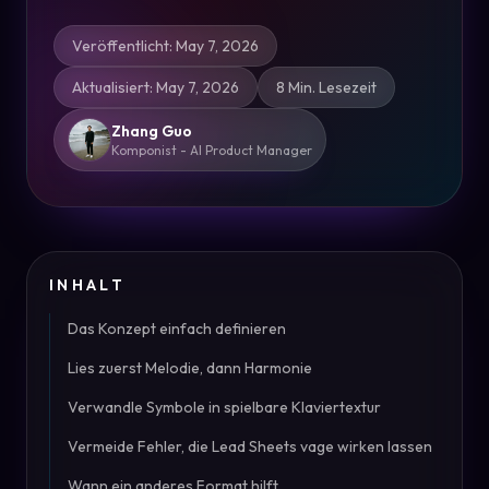
Veröffentlicht
:
May 7, 2026
Aktualisiert
:
May 7, 2026
8 Min. Lesezeit
Zhang Guo
Komponist - AI Product Manager
INHALT
Das Konzept einfach definieren
Lies zuerst Melodie, dann Harmonie
Verwandle Symbole in spielbare Klaviertextur
Vermeide Fehler, die Lead Sheets vage wirken lassen
Wann ein anderes Format hilft