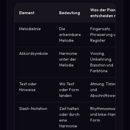
Was der Pianist
Element
Bedeutung
entscheiden muss
Melodielinie
Die
Fingersatz,
erkennbare
Phrasierung und
Melodie
Register
Akkordsymbole
Harmonie
Voicing,
unter der
Umkehrung,
Melodie
Basston und
Farbtöne
Text oder
Wo Text
Atmung, Timing
Hinweise
oder Form
und
landen
Abschnittswechsel
Slash-Notation
Zeit halten
Rhythmusmuster
oder durch
und linke-Hand-
eine
Form
Harmonie