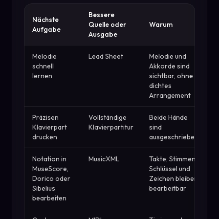
Bessere
Nächste
Quelle oder
Warum
Aufgabe
Ausgabe
Melodie
Lead Sheet
Melodie und
schnell
Akkorde sind
lernen
sichtbar, ohne
dichtes
Arrangement
Präzisen
Vollständige
Beide Hände
Klavierpart
Klavierpartitur
sind
drucken
ausgeschrieben
Notation in
MusicXML
Takte, Stimmen,
MuseScore,
Schlüssel und
Dorico oder
Zeichen bleiben
Sibelius
bearbeitbar
bearbeiten