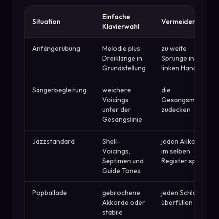
Einfache
Situation
Vermeiden
Klavierwahl
Anfängerübung
Melodie plus
zu weite
Dreiklänge in
Sprünge in der
Grundstellung
linken Hand
Sängerbegleitung
weichere
die
Voicings
Gesangsmelodie
unter der
zudecken
Gesangslinie
Jazzstandard
Shell-
jeden Akkordton
Voicings,
im selben
Septimen und
Register spielen
Guide Tones
Popballade
gebrochene
jeden Schlag
Akkorde oder
überfüllen
stabile