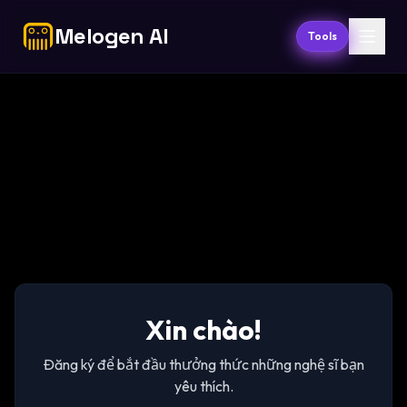
Melogen AI
Tools
Xin chào!
Đăng ký để bắt đầu thưởng thức những nghệ sĩ bạn
yêu thích.