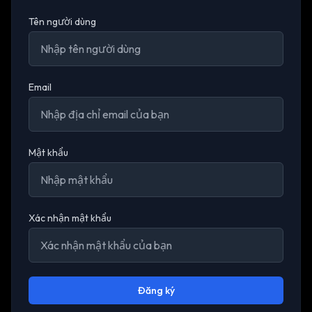
Tên người dùng
Email
Mật khẩu
Xác nhận mật khẩu
Đăng ký