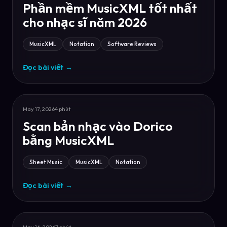
Phần mềm MusicXML tốt nhất
cho nhạc sĩ năm 2026
MusicXML
Notation
Software Reviews
Đọc bài viết
→
May 17, 2026
4 phút
Scan bản nhạc vào Dorico
bằng MusicXML
Sheet Music
MusicXML
Notation
Đọc bài viết
→