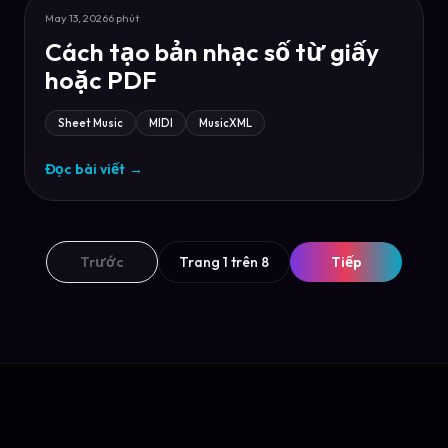
May 13, 2026
6 phút
Cách tạo bản nhạc số từ giấy
hoặc PDF
Sheet Music
MIDI
MusicXML
Đọc bài viết
→
Trước
Trang 1 trên 8
Tiếp