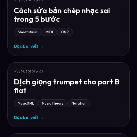
May 16, 2026
7 phút
Cách sửa bản chép nhạc sai
trong 5 bước
Sheet Music
MIDI
OMR
Đọc bài viết
→
May 14, 2026
4 phút
Dịch giọng trumpet cho part B
flat
MusicXML
Music Theory
Notation
Đọc bài viết
→