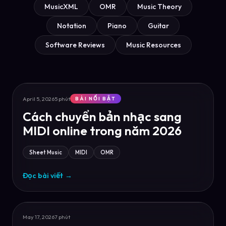
MusicXML
OMR
Music Theory
Notation
Piano
Guitar
Software Reviews
Music Resources
April 5, 2026
5 phút
BÀI NỔI BẬT
Cách chuyển bản nhạc sang
MIDI online trong năm 2026
Sheet Music
MIDI
OMR
Đọc bài viết
→
May 17, 2026
7 phút