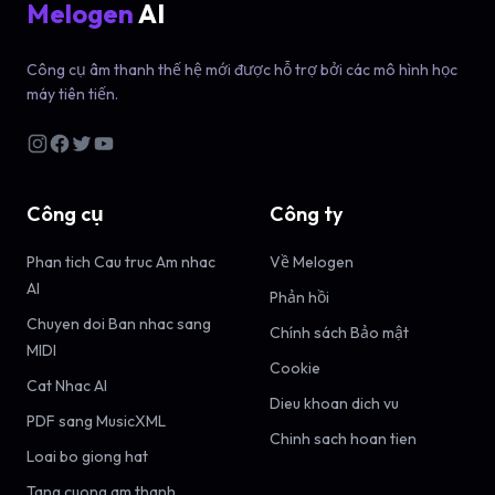
Melogen
AI
Công cụ âm thanh thế hệ mới được hỗ trợ bởi các mô hình học
máy tiên tiến.
Công cụ
Công ty
Phan tich Cau truc Am nhac
Về Melogen
AI
Phản hồi
Chuyen doi Ban nhac sang
Chính sách Bảo mật
MIDI
Cookie
Cat Nhac AI
Dieu khoan dich vu
PDF sang MusicXML
Chinh sach hoan tien
Loai bo giong hat
Tang cuong am thanh