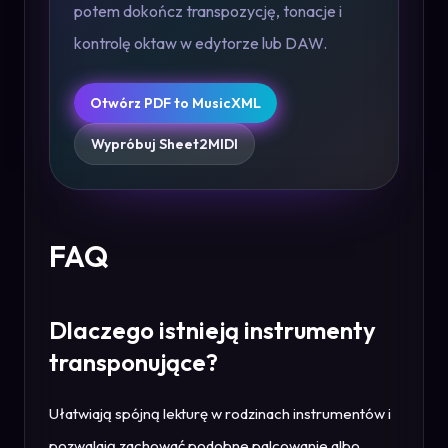
potem dokończ transpozycję, tonacje i
kontrolę oktaw w edytorze lub DAW.
Otwórz PDF to MusicXML
Wypróbuj Sheet2MIDI
FAQ
Dlaczego istnieją instrumenty
transponujące?
Ułatwiają spójną lekturę w rodzinach instrumentów i
pozwalają zachować podobne palcowanie albo