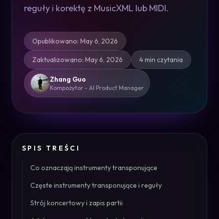
reguły i korektę z MusicXML lub MIDI.
Opublikowano
:
May 6, 2026
Zaktualizowano
:
May 6, 2026
4 min czytania
Zhang Guo
Kompozytor - AI Product Manager
SPIS TREŚCI
Co oznaczają instrumenty transponujące
Częste instrumenty transponujące i reguły
Strój koncertowy i zapis partii