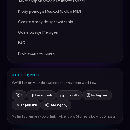
Jak transponować bez utraty tonacji
Kiedy pomaga MusicXML albo MIDI
Częste błędy do sprawdzenia
Gdzie pasuje Melogen
FAQ
Praktyczny wniosek
UDOSTĘPNIJ
Wyślij ten artykuł do swojego muzycznego workflow.
X
Facebook
LinkedIn
Instagram
Kopiuj link
Udostępnij
Na Instagramie skopiuj link i wklej go w Stories albo wiadomości.