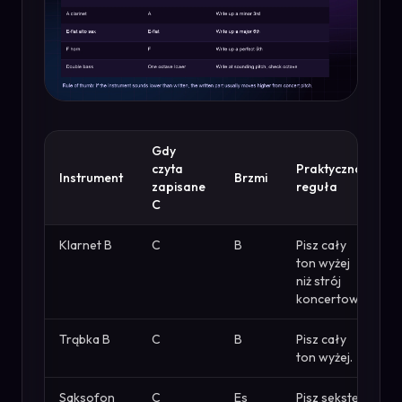
Gdy
czyta
Praktyczna
Instrument
Brzmi
zapisane
reguła
C
Klarnet B
C
B
Pisz cały
ton wyżej
niż strój
koncertowy.
Trąbka B
C
B
Pisz cały
ton wyżej.
Saksofon
C
Es
Pisz sekstę