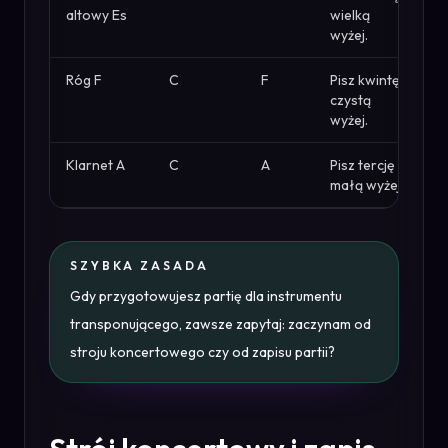
altowy Es
wielką
wyżej.
Róg F
C
F
Pisz kwintę
czystą
wyżej.
Klarnet A
C
A
Pisz tercję
małą wyżej.
SZYBKA ZASADA
Gdy przygotowujesz partię dla instrumentu
transponującego, zawsze zapytaj: zaczynam od
stroju koncertowego czy od zapisu partii?