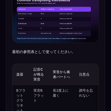
最初の参照表として使ってください。
記音C
実音から奏
楽器
が鳴る
注意点
者パートへ
実音
Bフラ
実音B
長2度上に
調号を忘
ット
フラッ
書く
れない
クラ
ト
リネ
ット