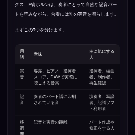
クス、F管ホルンは、奏者にとって自然な記音パー
トを読みながら、合奏には別の実音を鳴らします。
まずこの3つを分けます。
用
主に気にする
意味
語
人
実
客席、ピアノ、指揮者
指揮者、編曲
音
スコア、DAWで実際に
者、制作者、
聴こえる音高
再生確認
記
奏者のパート譜に印刷
演奏者、写譜
音
されている音
者、記譜ソフ
ト利用者
移
記音と実音の距離
パート作成や
調
修正をする人
間