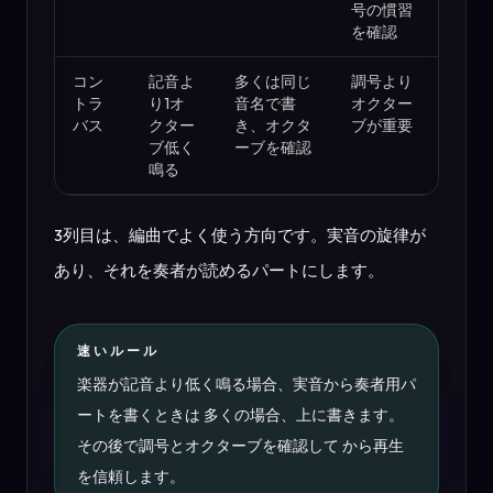
号の慣習
を確認
コン
記音よ
多くは同じ
調号より
トラ
り1オ
音名で書
オクター
バス
クター
き、オクタ
ブが重要
ブ低く
ーブを確認
鳴る
3列目は、編曲でよく使う方向です。実音の旋律が
あり、それを奏者が読めるパートにします。
速いルール
楽器が記音より低く鳴る場合、実音から奏者用パ
ートを書くときは 多くの場合、上に書きます。
その後で調号とオクターブを確認して から再生
を信頼します。