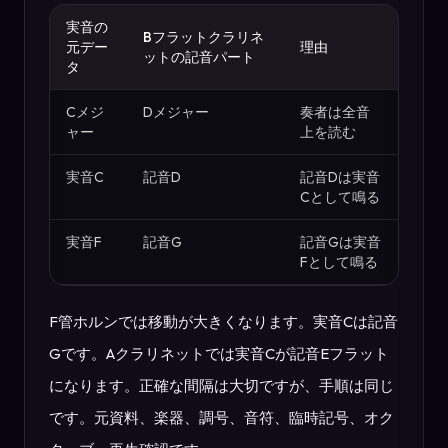
実音の
Bフラットクラリネ
元デー
理由
ットの記音パート
タ
Cメジ
Dメジャー
奏者は全音
ャー
上を読む
実音C
記音D
記音Dは実音
Cとして鳴る
実音F
記音G
記音Gは実音
Fとして鳴る
F管ホルンでは移動が大きくなります。実音Cは記音
Gです。Aクラリネットでは実音Cが記音Eフラット
になります。正確な間隔は大切ですが、手順は同じ
です。元資料、楽器、調号、音符、臨時記号、オク