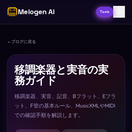
Melogen AI
Tools
←
ブログに戻る
移調楽器と実音の実
務ガイド
移調楽器、実音、記音、Bフラット、Eフラ
ット、F管の基本ルール、MusicXMLやMIDI
での確認手順を解説します。