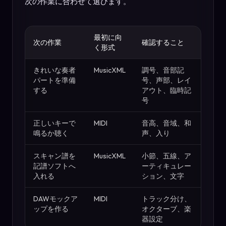
次の作業に合わせて選びます。
最初に向
次の作業
確認すること
く形式
きれいな奏者
MusicXML
調号、音部記
パートを準備
号、声部、レイ
する
アウト、臨時記
号
正しいキーで
MIDI
音高、音域、和
鳴るか聴く
声、入り
スキャン譜を
MusicXML
小節、五線、ア
記譜ソフトへ
ーティキュレー
入れる
ション、文字
DAWモックア
MIDI
トラック分け、
ップを作る
オクターブ、楽
器設定