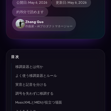
公開日
:
May 6, 2026
更新日
:
May 6, 2026
約15分で読めます
Zhang Guo
作曲家 - AIプロダクトマネージャー
目次
移調楽器とは何か
よく使う移調楽器とルール
実音と記音を分ける
調号を失わずに移調する
MusicXMLとMIDIが役立つ場面