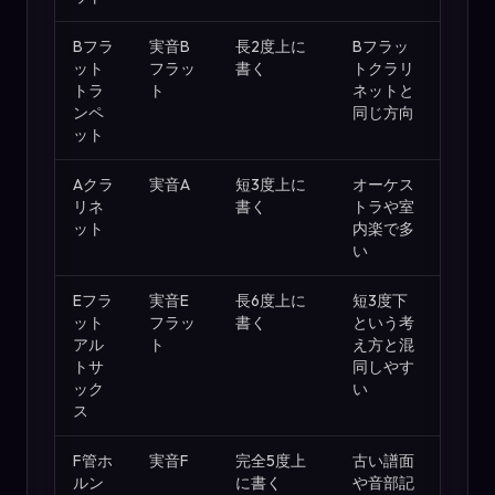
Bフラ
実音B
長2度上に
Bフラッ
ット
フラッ
書く
トクラリ
トラ
ト
ネットと
ンペ
同じ方向
ット
Aクラ
実音A
短3度上に
オーケス
リネ
書く
トラや室
ット
内楽で多
い
Eフラ
実音E
長6度上に
短3度下
ット
フラッ
書く
という考
アル
ト
え方と混
トサ
同しやす
ック
い
ス
F管ホ
実音F
完全5度上
古い譜面
ルン
に書く
や音部記