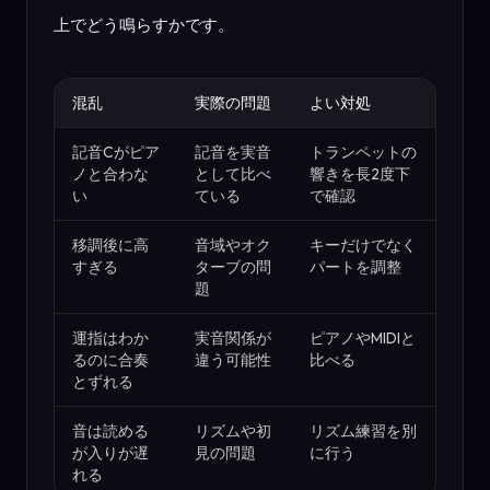
上でどう鳴らすかです。
混乱
実際の問題
よい対処
記音Cがピア
記音を実音
トランペットの
ノと合わな
として比べ
響きを長2度下
い
ている
で確認
移調後に高
音域やオク
キーだけでなく
すぎる
ターブの問
パートを調整
題
運指はわか
実音関係が
ピアノやMIDIと
るのに合奏
違う可能性
比べる
とずれる
音は読める
リズムや初
リズム練習を別
が入りが遅
見の問題
に行う
れる