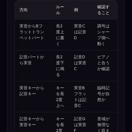
ルー
確認す
方向
例
ル
ること
実音からBフ
長2
実音C
調号は
ラットトラン
度上
は記音
シャー
ペットパート
に書
D
プ側へ
く
動く
記音パートか
長2
記音D
ピアノ
ら実音
度下
は実音
と合う
に鳴
C
か確認
る
実音キーから
キー
実音B
臨時記
記音キー
を長
フラッ
号が自
2度
トは記
然か
上へ
音C
記音キーから
キー
記音G
音域が
実音キー
を長
は実音
無理な
2度
F
く収ま