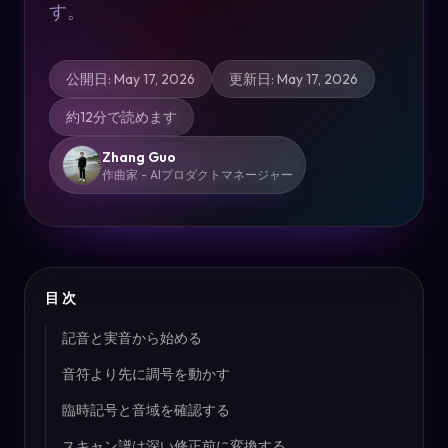
す。
公開日
:
May 17, 2026
更新日
:
May 17, 2026
約12分で読めます
Zhang Guo
作曲家 - AIプロダクトマネージャー
目次
記音と実音から始める
音符より先に調号を動かす
臨時記号と音域を確認する
スキャン譜は深い修正前に変換する