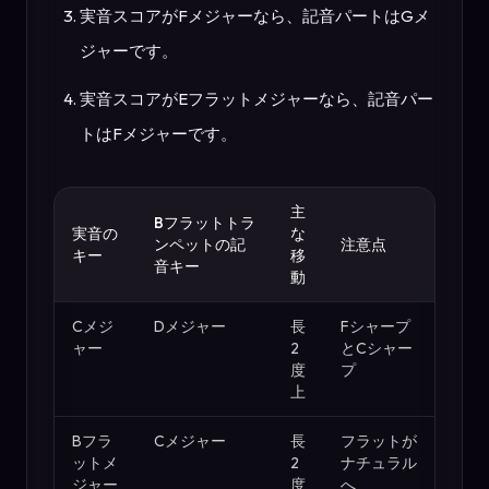
実音スコアがFメジャーなら、記音パートはGメ
ジャーです。
実音スコアがEフラットメジャーなら、記音パー
トはFメジャーです。
主
Bフラットトラ
実音の
な
ンペットの記
注意点
キー
移
音キー
動
Cメジ
Dメジャー
長
Fシャープ
ャー
2
とCシャー
度
プ
上
Bフラ
Cメジャー
長
フラットが
ットメ
2
ナチュラル
ジャー
度
へ