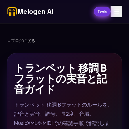
Melogen AI
Tools
←
ブログに戻る
トランペット 移調 B
フラットの実音と記
音ガイド
トランペット 移調 Bフラットのルールを、
記音と実音、調号、長2度、音域、
MusicXMLやMIDIでの確認手順で解説しま