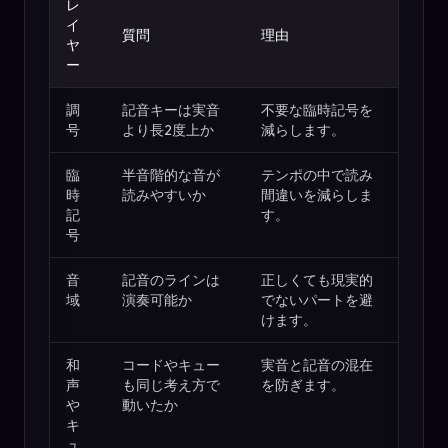
レ
イ
質問
理由
ヤ
ー
調
記音キーは実音
不要な臨時記号を
号
より長2度上か
減らします。
臨
半音階的な音が
テンポの中で読み
時
読みやすいか
間違いを減らしま
記
す。
号
音
記音のラインは
正しくても現実的
域
演奏可能か
でないパートを避
けます。
和
コードやキュー
実音と記音の混在
声
も同じ考え方で
を防ぎます。
や
動いたか
キ
ュ