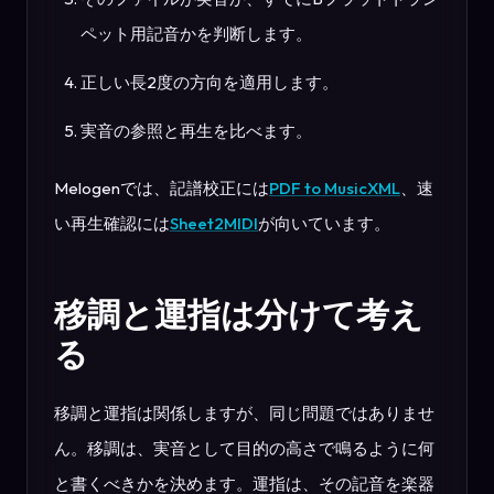
ペット用記音かを判断します。
正しい長2度の方向を適用します。
実音の参照と再生を比べます。
Melogenでは、記譜校正には
PDF to MusicXML
、速
い再生確認には
Sheet2MIDI
が向いています。
移調と運指は分けて考え
る
移調と運指は関係しますが、同じ問題ではありませ
ん。移調は、実音として目的の高さで鳴るように何
と書くべきかを決めます。運指は、その記音を楽器