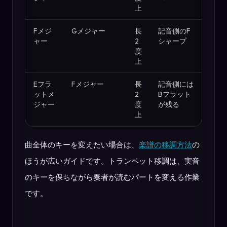
上
Fメジ
Gメジャー
長
記音側のF
ャー
2
シャープ
度
上
Eフラ
Fメジャー
長
記音側には
ットメ
2
Bフラット
ジャー
度
が残る
上
曲全体のキーを変えたい場合は、
楽譜の移調方法
の
ほうが広いガイドです。トランペット移調は、実音
のキーを保ちながら奏者が読むパートを変える作業
です。