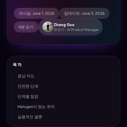
게시일
:
June 1, 2026
업데이트
:
June 3, 2026
Zhang Guo
4분 읽기
작곡가 - AI Product Manager
목차
증상 지도
안전한 단계
단계별 점검
Melogen이 맞는 위치
실용적인 결론