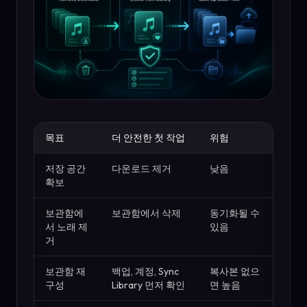
목표
더 안전한 첫 작업
위험
저장 공간
다운로드 제거
낮음
확보
보관함에
보관함에서 삭제
동기화될 수
서 노래 제
있음
거
보관함 재
백업, 계정, Sync
복사본 없으
구성
Library 먼저 확인
면 높음