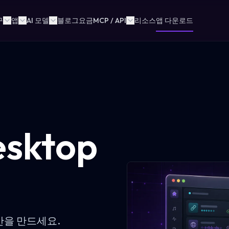
구
앱
AI 모델
블로그
요금
MCP / API
리소스
앱 다운로드
esktop
간을 만드세요.