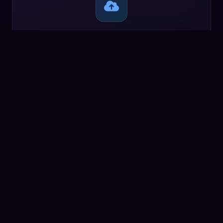
Passo
1
Enviar Áudio
Envie seu arquivo de áudio em MP3, WAV ou outros
formatos suportados