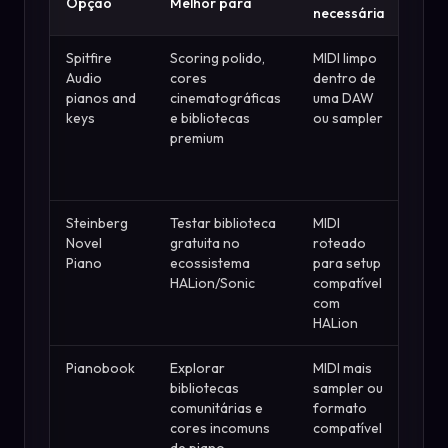
Opção
Melhor para
For
necessária
Spitfire
Scoring polido,
MIDI limpo
Catá
Audio
cores
dentro de
ampl
pianos and
cinematográficas
uma DAW
pian
keys
e bibliotecas
ou sampler
tecl
premium
com
e pá
clar
Steinberg
Testar biblioteca
MIDI
Pági
Novel
gratuita no
roteado
ofici
Piano
ecossistema
para setup
grat
HALion/Sonic
compatível
um g
com
forn
HALion
de á
Pianobook
Explorar
MIDI mais
Cult
bibliotecas
sampler ou
ampl
comunitárias e
formato
bibl
cores incomuns
compatível
comu