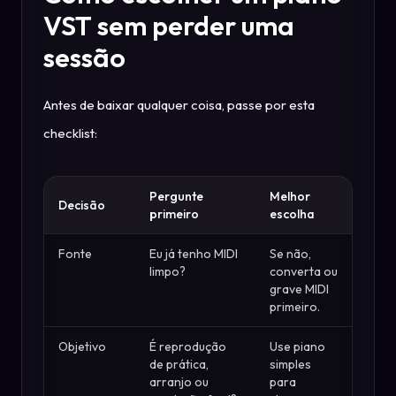
VST sem perder uma
sessão
Antes de baixar qualquer coisa, passe por esta
checklist:
Pergunte
Melhor
Decisão
primeiro
escolha
Fonte
Eu já tenho MIDI
Se não,
limpo?
converta ou
grave MIDI
primeiro.
Objetivo
É reprodução
Use piano
de prática,
simples
arranjo ou
para