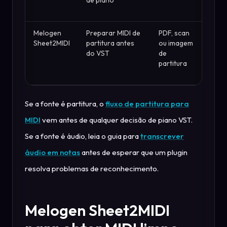
de piano
e so
cria
Melogen
Preparar MIDI de
PDF, scan
Pont
Sheet2MIDI
partitura antes
ou imagem
no
do VST
de
nav
partitura
para
edit
Se a fonte é partitura, o
fluxo de partitura para
MIDI
vem antes de qualquer decisão de piano VST.
Se a fonte é áudio, leia o guia para
transcrever
áudio em notas
antes de esperar que um plugin
resolva problemas de reconhecimento.
Melogen Sheet2MIDI