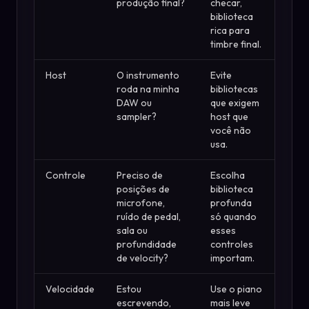
produção final?
checar,
biblioteca
rica para
timbre final.
Host
O instrumento
Evite
roda na minha
bibliotecas
DAW ou
que exigem
sampler?
host que
você não
usa.
Controle
Preciso de
Escolha
posições de
biblioteca
microfone,
profunda
ruído de pedal,
só quando
sala ou
esses
profundidade
controles
de velocity?
importam.
Velocidade
Estou
Use o piano
escrevendo,
mais leve