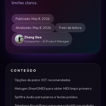
limites claros.
Publicado
:
May 8, 2026
Atualizado
:
May 8, 2026
9 min de leitura
Zhang Guo
Compositor - AI Product Manager
CONTEÚDO
Opções de piano VST recomendadas
Melogen Sheet2MIDI para obter MIDI limpo primeiro
Spitfire Audio para pianos e teclas polidos
Steinberg Novel Piano para uma rota HALion gratuita