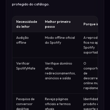
protegido do catálogo.
Necessidade
Melhor primeiro
Porque importa
do leitor
passo
Audição
Modo offline oficial
A reprodução
offline
do Spotify
fica na app
Spotify
suportada
Verificar
Verifique domínio
O
SpotifyMate
ativo,
comportamento
redirecionamentos,
de
anúncios e saída
descarregadore
online muda
rapidamente
Pesquisa de
Reveja páginas
Identidade de
conversor
oficiais e termos
produto e
desktop
atuais
suporte são mai