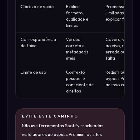
Clareza de saída
Explica
Promessas
formato,
ilimitadas sem
qualidade e
explicar fonte
limites
Correspondência
Versão
Covers, versões
da faixa
correta e
ao vivo, região
metadados
errada ou tags e
úteis
falta
Limite de uso
Contexto
Redistribuição,
pessoal e
bypass Premium 
consciente de
acesso crackead
direitos
EVITE ESTE CAMINHO
Não use ferramentas Spotify crackeadas,
instaladores de bypass Premium ou sites