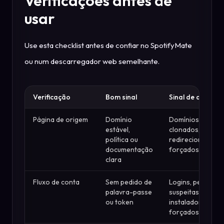
Verificações antes de
usar
Use esta checklist antes de confiar no SpotifyMate
ou num descarregador web semelhante.
Verificação
Bom sinal
Sinal de alerta
Página de origem
Domínio
Domínios
estável,
clonados, popups
política ou
redirecionament
documentação
forçados
clara
Fluxo de conta
Sem pedido de
Logins, permissõ
palavra-passe
suspeitas,
ou token
instaladores
forçados