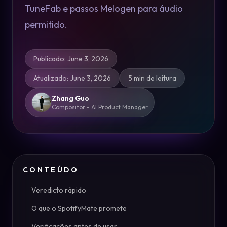
TuneFab e passos Melogen para áudio
permitido.
Publicado
:
June 3, 2026
Atualizado
:
June 3, 2026
5 min de leitura
Zhang Guo
Compositor - AI Product Manager
CONTEÚDO
Veredicto rápido
O que o SpotifyMate promete
Verificações antes de usar