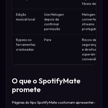
fáceis de avaliar
Edição
Use Melogen
Melogen não
musical local
depois de
converte
confirmar
streams
permissão
protegidos
Bypass ou
Pare
Riscos de
ferramentas
segurança, cont
crackeadas
e direitos
superam a
conveniência
O que o SpotifyMate
promete
Páginas do tipo SpotifyMate costumam apresentar-