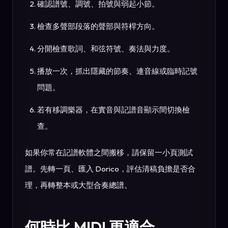
確認譜號、調號、拍號與弱起小節。
檢查多聲部段落的聲部與符桿方向。
分開檢查歌詞、和弦符號、奏法與力度。
播放一次，抓出隱藏的節奏、連音線或臨時記號
問題。
若有移調樂器，在實音與記譜音顯示間切換檢
查。
如果你常在記譜軟體之間搬移，請保留一小頁測試
譜。先轉一頁、匯入 Dorico，評估清稿負擔是否合
理，再轉整本或大型合奏總譜。
何時比 MIDI 更適合