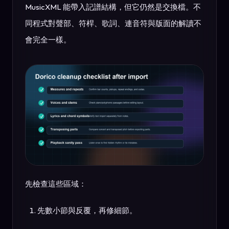
MusicXML 能帶入記譜結構，但它仍然是交換檔。不
同程式對聲部、符桿、歌詞、連音符與版面的解讀不
會完全一樣。
先檢查這些區域：
先數小節與反覆，再修細節。