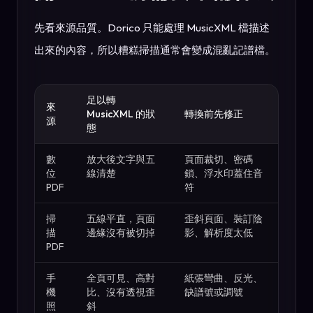
先看來源品質。Dorico 只能處理 MusicXML 檔描述
出來的內容，所以糟糕掃描通常會變成混亂記譜檔。
足以轉
來
MusicXML 的狀
轉換前先修正
源
態
數
放大後文字與五
頁面裁切、密碼
位
線清楚
鎖、浮水印蓋住音
PDF
符
掃
五線平直，頁面
歪斜頁面、裝訂陰
描
邊緣沒有被切掉
影、解析度太低
PDF
手
全頁可見、高對
紙張彎曲、反光、
機
比、沒有透視歪
缺譜號或調號
照
斜