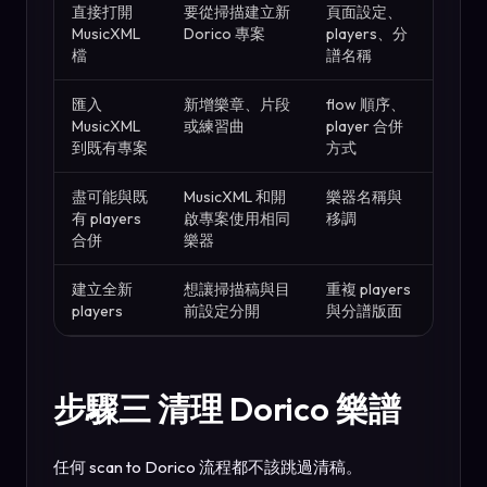
直接打開
要從掃描建立新
頁面設定、
MusicXML
Dorico 專案
players、分
檔
譜名稱
匯入
新增樂章、片段
flow 順序、
MusicXML
或練習曲
player 合併
到既有專案
方式
盡可能與既
MusicXML 和開
樂器名稱與
有 players
啟專案使用相同
移調
合併
樂器
建立全新
想讓掃描稿與目
重複 players
players
前設定分開
與分譜版面
步驟三 清理 Dorico 樂譜
任何 scan to Dorico 流程都不該跳過清稿。