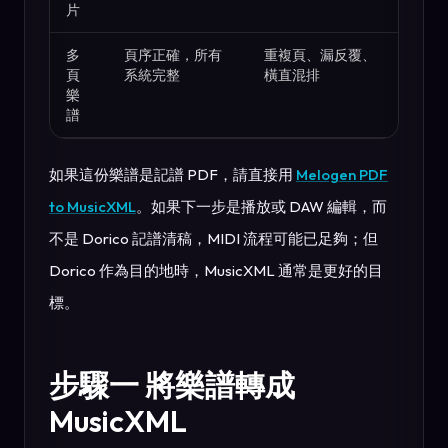
片
多
頁序正確，所有
重複頁、漏反覆、
頁
系統完整
橫直混排
樂
譜
如果這份樂譜是記譜 PDF，請直接用
Melogen PDF
to MusicXML
。如果下一步是播放或 DAW 編輯，而
不是 Dorico 記譜清稿，MIDI 流程可能已足夠；但
Dorico 作為目的地時，MusicXML 通常是更好的目
標。
步驟一 將樂譜轉成
MusicXML