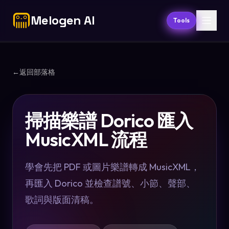
Melogen AI
Tools
←
返回部落格
掃描樂譜 Dorico 匯入
MusicXML 流程
學會先把 PDF 或圖片樂譜轉成 MusicXML，
再匯入 Dorico 並檢查譜號、小節、聲部、
歌詞與版面清稿。