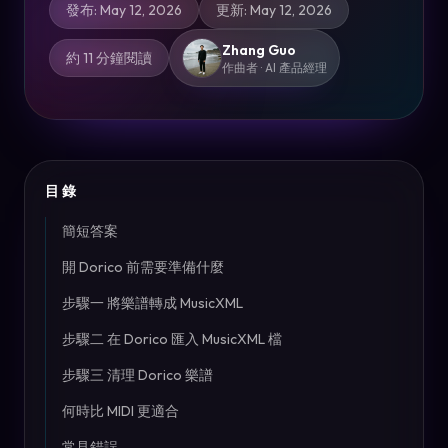
發布
:
May 12, 2026
更新
:
May 12, 2026
Zhang Guo
約 11 分鐘閱讀
作曲者 · AI 產品經理
目錄
簡短答案
開 Dorico 前需要準備什麼
步驟一 將樂譜轉成 MusicXML
步驟二 在 Dorico 匯入 MusicXML 檔
步驟三 清理 Dorico 樂譜
何時比 MIDI 更適合
常見錯誤