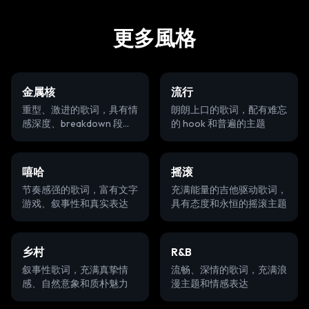
更多風格
金属核
流行
重型、激进的歌词，具有情
朗朗上口的歌词，配有难忘
感深度、breakdown 段落
的 hook 和普遍的主题
和强烈主题
嘻哈
摇滚
节奏感强的歌词，富有文字
充满能量的吉他驱动歌词，
游戏、叙事性和真实表达
具有态度和永恒的摇滚主题
乡村
R&B
叙事性歌词，充满真挚情
流畅、深情的歌词，充满浪
感、自然意象和质朴魅力
漫主题和情感表达