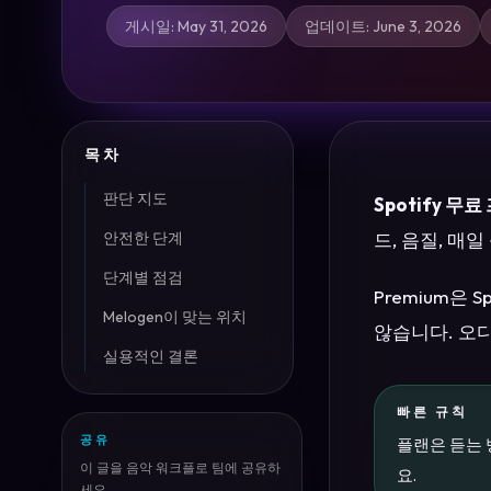
게시일
:
May 31, 2026
업데이트
:
June 3, 2026
목차
판단 지도
Spotify 무
안전한 단계
드, 음질, 매
단계별 점검
Premium은
Melogen이 맞는 위치
않습니다. 오
실용적인 결론
빠른 규칙
공유
플랜은 듣는 
이 글을 음악 워크플로 팀에 공유하
요.
세요.