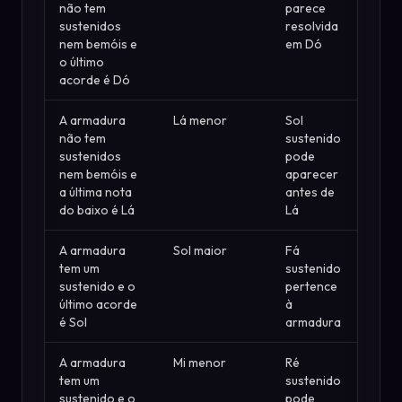
não tem
parece
sustenidos
resolvida
nem bemóis e
em Dó
o último
acorde é Dó
A armadura
Lá menor
Sol
não tem
sustenido
sustenidos
pode
nem bemóis e
aparecer
a última nota
antes de
do baixo é Lá
Lá
A armadura
Sol maior
Fá
tem um
sustenido
sustenido e o
pertence
último acorde
à
é Sol
armadura
A armadura
Mi menor
Ré
tem um
sustenido
sustenido e o
pode