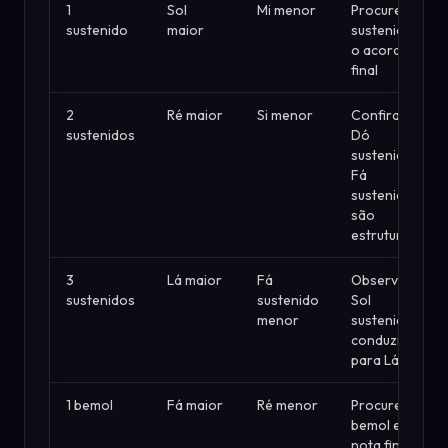
1
Sol
Mi menor
Procure Fá
sustenido
maior
sustenido e
o acorde
final
2
Ré maior
Si menor
Confira se
sustenidos
Dó
sustenido e
Fá
sustenido
são
estruturais
3
Lá maior
Fá
Observe
sustenidos
sustenido
Sol
menor
sustenido
conduzindo
para Lá
1 bemol
Fá maior
Ré menor
Procure Si
bemol e a
nota final