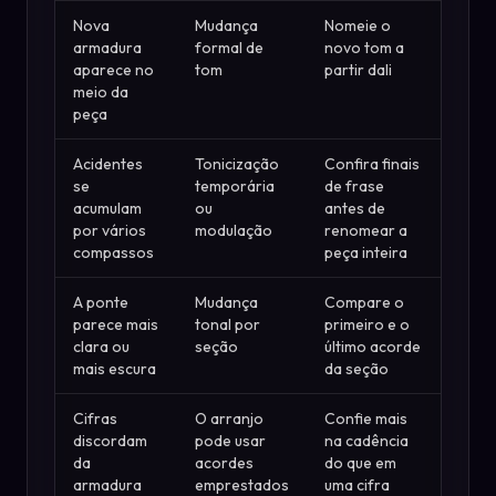
Nova
Mudança
Nomeie o
armadura
formal de
novo tom a
aparece no
tom
partir dali
meio da
peça
Acidentes
Tonicização
Confira finais
se
temporária
de frase
acumulam
ou
antes de
por vários
modulação
renomear a
compassos
peça inteira
A ponte
Mudança
Compare o
parece mais
tonal por
primeiro e o
clara ou
seção
último acorde
mais escura
da seção
Cifras
O arranjo
Confie mais
discordam
pode usar
na cadência
da
acordes
do que em
armadura
emprestados
uma cifra