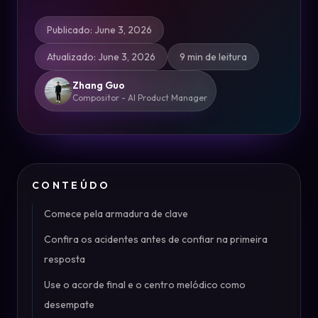
Publicado
:
June 3, 2026
Atualizado
:
June 3, 2026
9 min de leitura
Zhang Guo
Compositor - AI Product Manager
CONTEÚDO
Comece pela armadura de clave
Confira os acidentes antes de confiar na primeira
resposta
Use o acorde final e o centro melódico como
desempate