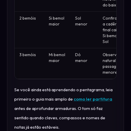
do baixo
2 bemóis
Si bemol
Sol
Confira se
maior
menor
a cadência
final cai em
Si bemol ou
Sol
3 bemóis
Mi bemol
Dó
Observe Si
maior
menor
natural em
passagens
menores
Se você ainda está aprendendo o pentagrama, leia
primeiro o guia mais amplo de
como ler partitura
antes de aprofundar armaduras. O tom só faz
sentido quando claves, compassos e nomes de
notas já estão estáveis.