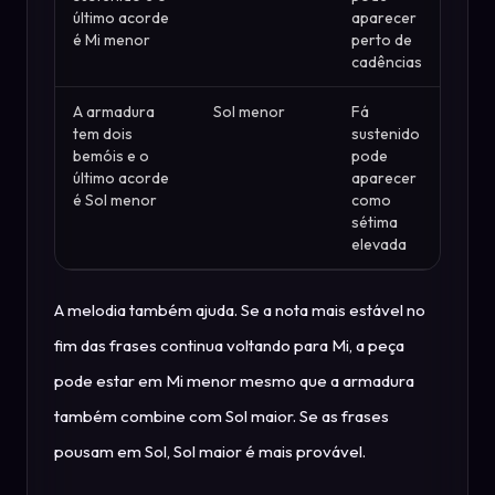
último acorde
aparecer
é Mi menor
perto de
cadências
A armadura
Sol menor
Fá
tem dois
sustenido
bemóis e o
pode
último acorde
aparecer
é Sol menor
como
sétima
elevada
A melodia também ajuda. Se a nota mais estável no
fim das frases continua voltando para Mi, a peça
pode estar em Mi menor mesmo que a armadura
também combine com Sol maior. Se as frases
pousam em Sol, Sol maior é mais provável.