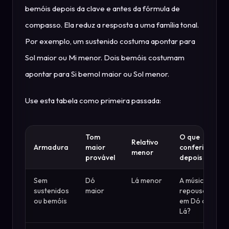
bemóis depois da clave e antes da fórmula de
compasso. Ela reduz a resposta a uma família tonal.
Por exemplo, um sustenido costuma apontar para
Sol maior ou Mi menor. Dois bemóis costumam
apontar para Si bemol maior ou Sol menor.
Use esta tabela como primeira passada:
Tom
O que
Relativo
Armadura
maior
conferir
menor
provável
depois
Sem
Dó
Lá menor
A música
sustenidos
maior
repousa
ou bemóis
em Dó ou
Lá?