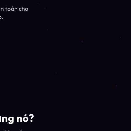
àn toàn cho
p.
ụng nó?