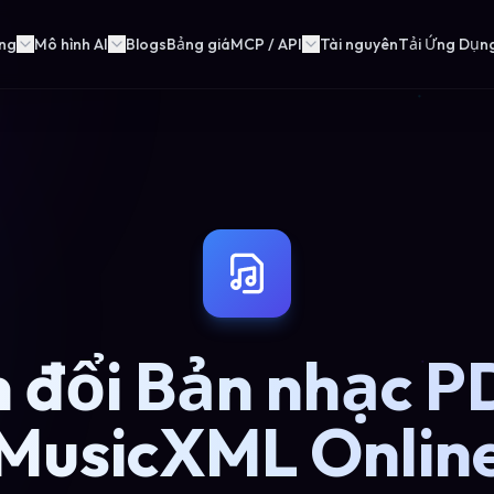
ng
Mô hình AI
Blogs
Bảng giá
MCP / API
Tài nguyên
Tải Ứng Dụn
 đổi Bản nhạc P
MusicXML Onlin