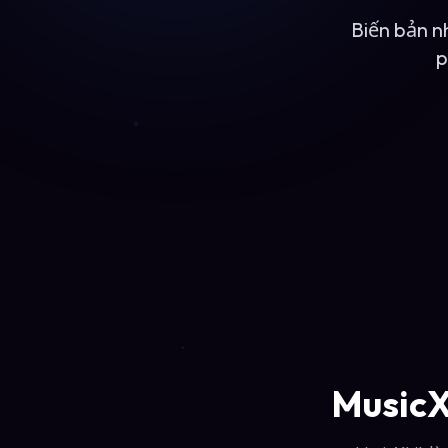
Biến bản n
p
MusicX