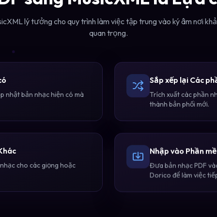
cXML lý tưởng cho quy trình làm việc tập trung vào ký âm nơi kh
quan trọng.
có
Sắp xếp lại Các ph
cập nhật bản nhạc hiện có mà
Trích xuất các phần n
thành bản phối mới.
 Khác
Nhập vào Phần m
nhạc cho các giọng hoặc
Đưa bản nhạc PDF vào
Dorico để làm việc tiế