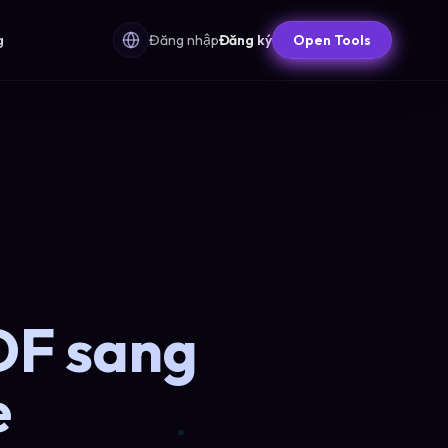
g
Đăng nhập
Đăng ký
Open Tools
DF sang
e