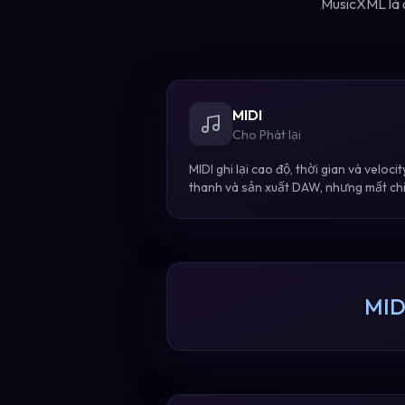
MusicXML là 
MIDI
Cho Phát lại
MIDI ghi lại cao độ, thời gian và veloc
thanh và sản xuất DAW, nhưng mất chi 
MIDI