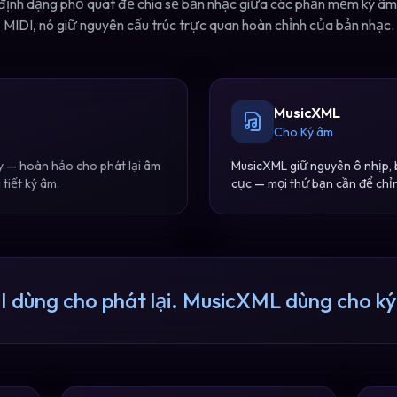
định dạng phổ quát để chia sẻ bản nhạc giữa các phần mềm ký âm
MIDI, nó giữ nguyên cấu trúc trực quan hoàn chỉnh của bản nhạc.
MusicXML
Cho Ký âm
ity — hoàn hảo cho phát lại âm
MusicXML giữ nguyên ô nhịp, b
tiết ký âm.
cục — mọi thứ bạn cần để chỉ
 dùng cho phát lại. MusicXML dùng cho k