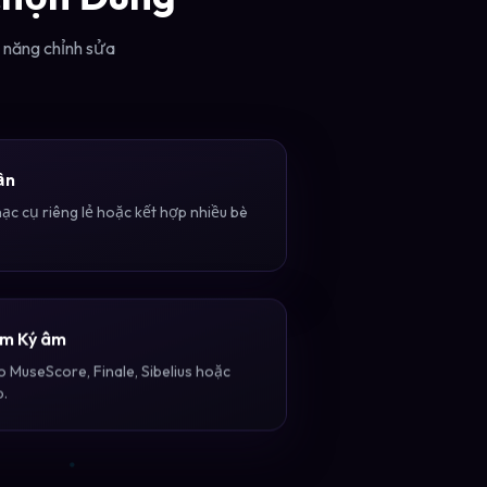
ả năng chỉnh sửa
ần
hạc cụ riêng lẻ hoặc kết hợp nhiều bè
ềm Ký âm
 MuseScore, Finale, Sibelius hoặc
p.