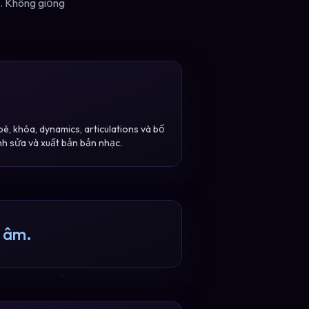
. Không giống
è, khóa, dynamics, articulations và bố
nh sửa và xuất bản bản nhạc.
ý âm.