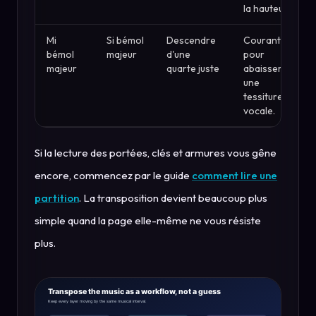
la hauteur.
Mi
Si bémol
Descendre
Courant
bémol
majeur
d'une
pour
majeur
quarte juste
abaisser
une
tessiture
vocale.
Si la lecture des portées, clés et armures vous gêne
encore, commencez par le guide
comment lire une
partition
. La transposition devient beaucoup plus
simple quand la page elle-même ne vous résiste
plus.