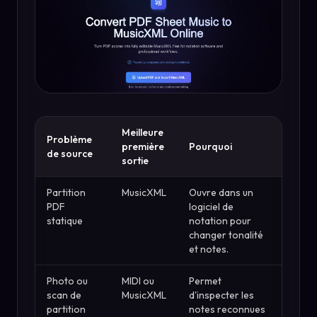
Meilleure
Problème
première
Pourquoi
de source
sortie
Partition
MusicXML
Ouvre dans un
PDF
logiciel de
statique
notation pour
changer tonalité
et notes.
Photo ou
MIDI ou
Permet
scan de
MusicXML
d'inspecter les
partition
notes reconnues