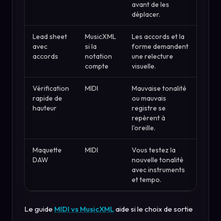
avant de les
déplacer.
Lead sheet
MusicXML
Les accords et la
avec
si la
forme demandent
accords
notation
une relecture
compte
visuelle.
Vérification
MIDI
Mauvaise tonalité
rapide de
ou mauvais
hauteur
registre se
repèrent à
l'oreille.
Maquette
MIDI
Vous testez la
DAW
nouvelle tonalité
avec instruments
et tempo.
Le guide
MIDI vs MusicXML
aide si le choix de sortie