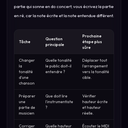
partie qui sonne en do concert, vous écrivez la partie
en ré, car la note écrite et la note entendue diffèrent.
Prochaine
Question
Tâche
étape plus
principale
sûre
Changer
Quelle tonalité
Déplacer tout
la
le public doit-il
l'arrangement
tonalité
entendre ?
vers la tonalité
d'une
cible.
chanson
Préparer
Que doit lire
Vérifier
une
l'instrumentiste
hauteur écrite
partie de
?
et hauteur
musicien
réelle.
Corriger
Quelle hauteur
Écouter le MIDI