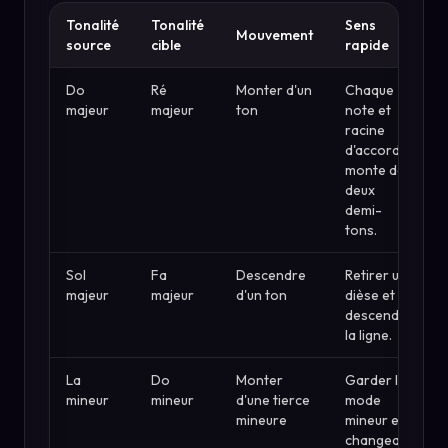
Tonalité
Tonalité
Sens
Mouvement
source
cible
rapide
Do
Ré
Monter d'un
Chaque
majeur
majeur
ton
note et
racine
d'accord
monte de
deux
demi-
tons.
Sol
Fa
Descendre
Retirer un
majeur
majeur
d'un ton
dièse et
descendre
la ligne.
La
Do
Monter
Garder le
mineur
mineur
d'une tierce
mode
mineure
mineur en
changeant