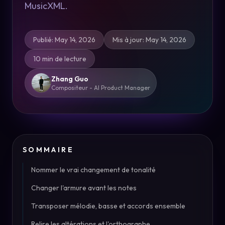
MusicXML.
Publié
:
May 14, 2026
Mis à jour
:
May 14, 2026
10 min de lecture
Zhang Guo
Compositeur - AI Product Manager
SOMMAIRE
Nommer le vrai changement de tonalité
Changer l'armure avant les notes
Transposer mélodie, basse et accords ensemble
Relire les altérations et l'orthographe