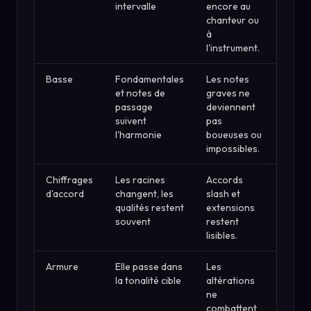
intervalle
encore au
chanteur ou
à
l'instrument.
Basse
Fondamentales
Les notes
et notes de
graves ne
passage
deviennent
suivent
pas
l'harmonie
boueuses ou
impossibles.
Chiffrages
Les racines
Accords
d'accord
changent, les
slash et
qualités restent
extensions
souvent
restent
lisibles.
Armure
Elle passe dans
Les
la tonalité cible
altérations
ne
combattent