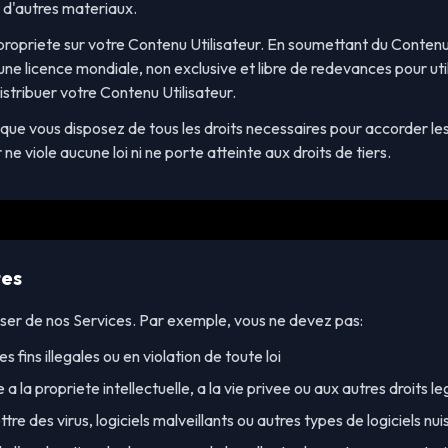
t d'autres materiaux.
propriete sur votre Contenu Utilisateur. En soumettant du Contenu 
e licence mondiale, non exclusive et libre de redevances pour utili
distribuer votre Contenu Utilisateur.
que vous disposez de tous les droits necessaires pour accorder les
ne viole aucune loi ni ne porte atteinte aux droits de tiers.
tes
er de nos Services. Par exemple, vous ne devez pas:
es fins illegales ou en violation de toute loi
 a la propriete intellectuelle, a la vie privee ou aux autres droits l
re des virus, logiciels malveillants ou autres types de logiciels nui