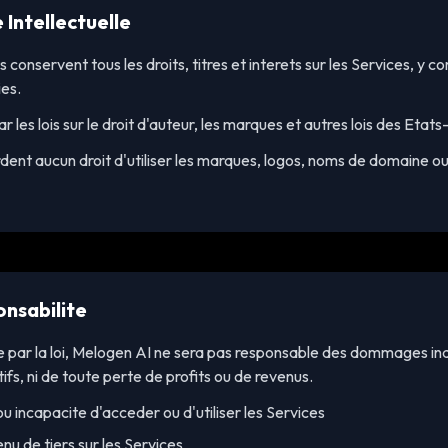
 Intellectuelle
onservent tous les droits, titres et interets sur les Services, y co
ies.
 les lois sur le droit d'auteur, les marques et autres lois des Etat
ent aucun droit d'utiliser les marques, logos, noms de domaine ou
onsabilite
 par la loi, Melogen AI ne sera pas responsable des dommages ind
ifs, ni de toute perte de profits ou de revenus.
 ou incapacite d'acceder ou d'utiliser les Services
nu de tiers sur les Services