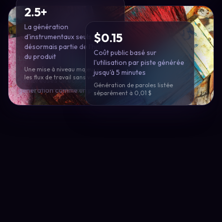
2.5+
La génération
$0.15
d'instrumentaux seuls fait
désormais partie de l'histoire
Coût public basé sur
du produit
La valeur fait partie de l'histoire
l'utilisation par piste générée
Une mise à niveau majeure pour
La tarification faible par piste rend réaliste l'essai de
jusqu'à 5 minutes
les flux de travail sans voix
nombreuses directions au lieu de considérer chaque
Génération de paroles listée
génération comme un pari risqué.
séparément à 0,01 $