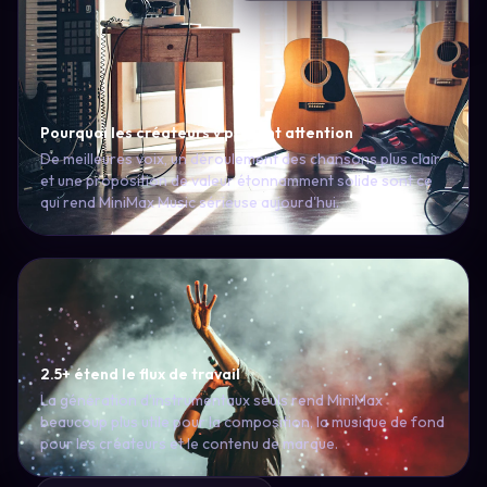
Pourquoi les créateurs y prêtent attention
De meilleures voix, un déroulement des chansons plus clair
et une proposition de valeur étonnamment solide sont ce
qui rend MiniMax Music sérieuse aujourd'hui.
2.5+ étend le flux de travail
La génération d'instrumentaux seuls rend MiniMax
beaucoup plus utile pour la composition, la musique de fond
pour les créateurs et le contenu de marque.