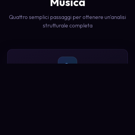
Musica
Quattro semplici passaggi per ottenere un'analisi
strutturale completa
Passo
1
Carica Spartito
Trascina e rilascia o seleziona la tua immagine dello
spartito. Supporta formati JPG, PNG e PDF.