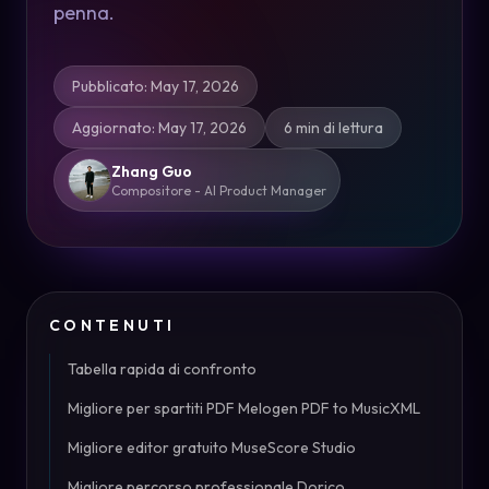
penna.
Pubblicato
:
May 17, 2026
Aggiornato
:
May 17, 2026
6 min di lettura
Zhang Guo
Compositore - AI Product Manager
CONTENUTI
Tabella rapida di confronto
Migliore per spartiti PDF Melogen PDF to MusicXML
Migliore editor gratuito MuseScore Studio
Migliore percorso professionale Dorico