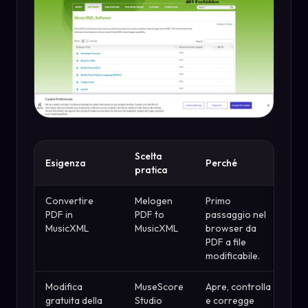
Scelta
Esigenza
Perché
pratica
Convertire
Melogen
Primo
PDF in
PDF to
passaggio nel
MusicXML
MusicXML
browser da
PDF a file
modificabile.
Modifica
MuseScore
Apre, controlla
gratuita della
Studio
e corregge