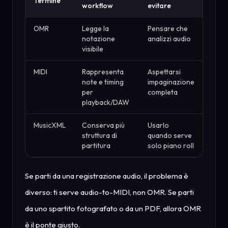
Termine
workflow
evitare
OMR
Legge la
Pensare che
notazione
analizzi audio
visibile
MIDI
Rappresenta
Aspettarsi
note e timing
impaginazione
per
completa
playback/DAW
MusicXML
Conserva più
Usarlo
struttura di
quando serve
partitura
solo piano roll
Se parti da una registrazione audio, il problema è
diverso: ti serve audio-to-MIDI, non OMR. Se parti
da uno spartito fotografato o da un PDF, allora OMR
è il ponte giusto.