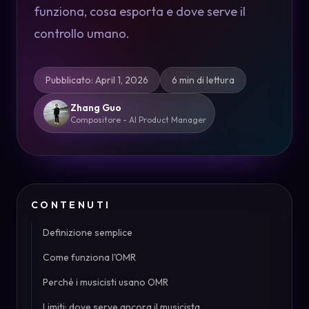
funziona, cosa esporta e dove serve il
controllo umano.
Pubblicato
:
April 1, 2026
6 min di lettura
Zhang Guo
Compositore - AI Product Manager
CONTENUTI
Definizione semplice
Come funziona l'OMR
Perché i musicisti usano OMR
Limiti: dove serve ancora il musicista