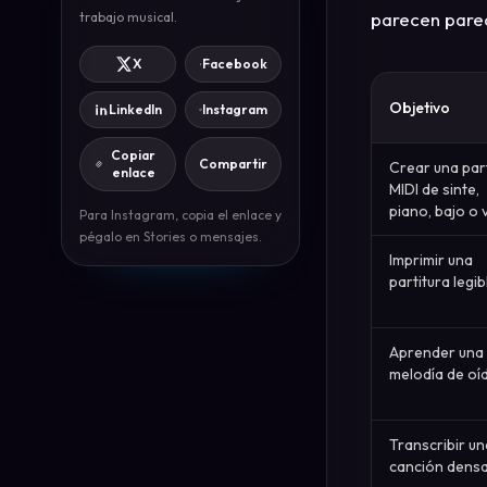
parecen parec
trabajo musical.
X
Facebook
Objetivo
LinkedIn
Instagram
Copiar
Compartir
Crear una par
enlace
MIDI de sinte,
piano, bajo o 
Para Instagram, copia el enlace y
pégalo en Stories o mensajes.
Imprimir una
partitura legib
Aprender una
melodía de oí
Transcribir un
canción dens