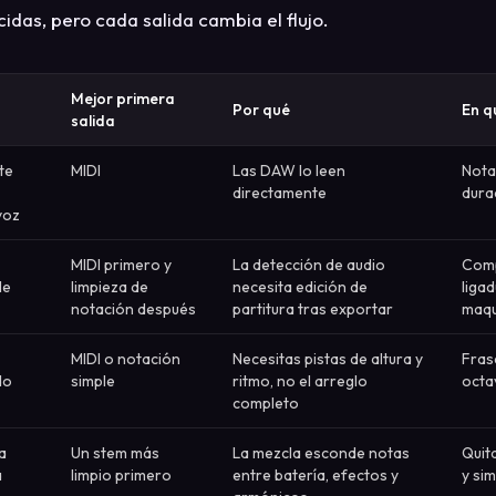
idas, pero cada salida cambia el flujo.
Mejor primera
Por qué
En q
salida
te
MIDI
Las DAW lo leen
Notas
directamente
dura
voz
MIDI primero y
La detección de audio
Comp
le
limpieza de
necesita edición de
liga
notación después
partitura tras exportar
maqu
MIDI o notación
Necesitas pistas de altura y
Fras
do
simple
ritmo, no el arreglo
octa
completo
a
Un stem más
La mezcla esconde notas
Quit
a
limpio primero
entre batería, efectos y
y sim