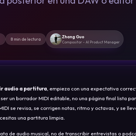
za posterior en una DAW o editor
Zhang Guo
6
8 min de lectura
Compositor - AI Product Manager
r audio a partitura
, empieza con una expectativa correct
 ser un borrador MIDI editable, no una página final lista pa
DI se revisa, se corrigen notas, ritmo y octavas, y se llev
cesitas una partitura limpia.
ata de audio musical, no de transcribir entrevistas o podca