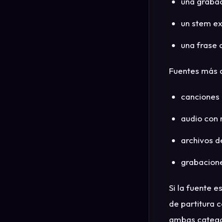
una grabac
un stem e
una frase 
Fuentes más di
canciones 
audio con 
archivos d
grabacione
Si la fuente e
de partitura
ambas categor