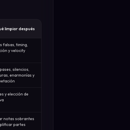
ué limpiar después
 falsas, timing,
ción y velocity
ases, silencios,
duras, enarmonías y
etación
es y elección de
va
ar notas sobrantes
plificar partes