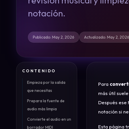
revisión musical y limpie
notación.
Publicado
:
May 2, 2026
Actualizado
:
May 2, 202
CONTENIDO
Empieza por la salida
Para
converti
que necesitas
más útil suele
Prepara la fuente de
Después ese MI
audio más limpia
notación si ne
Convierte el audio en un
Esta página tr
borrador MIDI