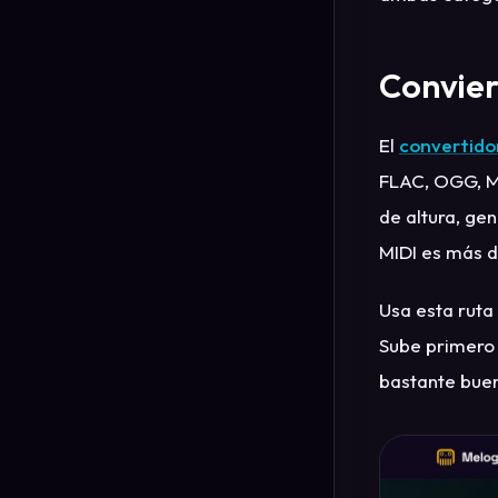
Convier
El
convertido
FLAC, OGG, M4
de altura, ge
MIDI es más di
Usa esta ruta
Sube primero 
bastante buen