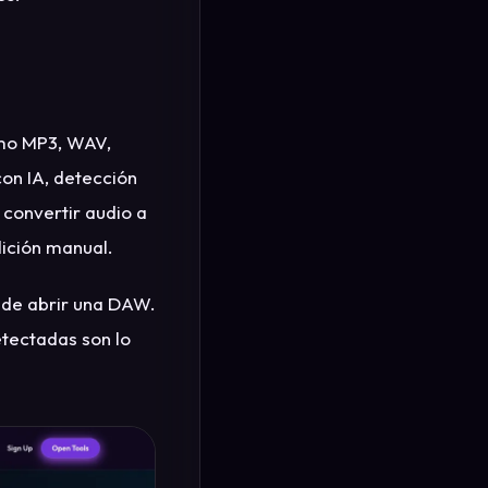
mo MP3, WAV,
on IA, detección
 convertir audio a
dición manual.
 de abrir una DAW.
etectadas son lo