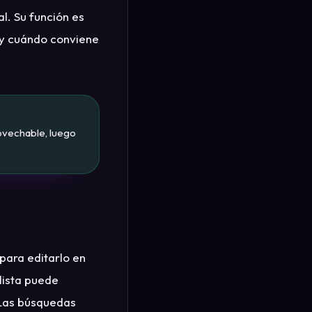
l. Su función es
 y cuándo conviene
ovechable, luego
para editarlo en
glista puede
 Las búsquedas