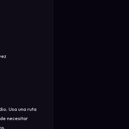
vez
udio. Usa una ruta
de necesitar
os.