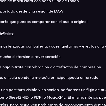
ión de móvil clara con poco ruido de fondo
xportado desde una sesión de DAW
corta que puedas comparar con el audio original
fíciles:
masterizadas con batería, voces, guitarras y efectos a la 
mucha distorsión o reverberación
e bajo bitrate con vibración o artefactos de compresión
s en sala donde la melodía principal queda enterrada
s una partitura visible y no sonido, no fuerces un flujo de a
 como Sheet2MIDI o PDF to MusicXML. El mismo músico pue
ías, pero resuelven problemas de reconocimiento distint