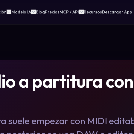
ción
Modelo IA
Blog
Precios
MCP / API
Recursos
Descargar App
o a partitura con 
ra suele empezar con MIDI editab