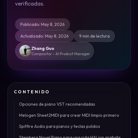
verificadas.
Publicado
:
May 8, 2026
Actualizado
:
May 8, 2026
9 min de lectura
Zhang Guo
Compositor - AI Product Manager
CONTENIDO
Opciones de piano VST recomendadas
Melogen Sheet2MIDI para crear MIDI limpio primero
Spitfire Audio para pianos y teclas pulidos
Steinberg Novel Piano para una ruta HALion gratuita