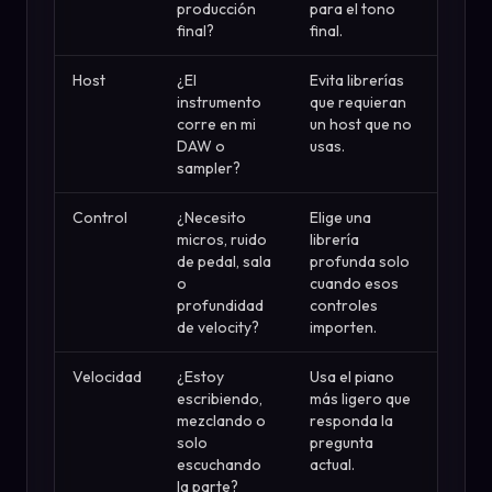
producción
para el tono
final?
final.
Host
¿El
Evita librerías
instrumento
que requieran
corre en mi
un host que no
DAW o
usas.
sampler?
Control
¿Necesito
Elige una
micros, ruido
librería
de pedal, sala
profunda solo
o
cuando esos
profundidad
controles
de velocity?
importen.
Velocidad
¿Estoy
Usa el piano
escribiendo,
más ligero que
mezclando o
responda la
solo
pregunta
escuchando
actual.
la parte?