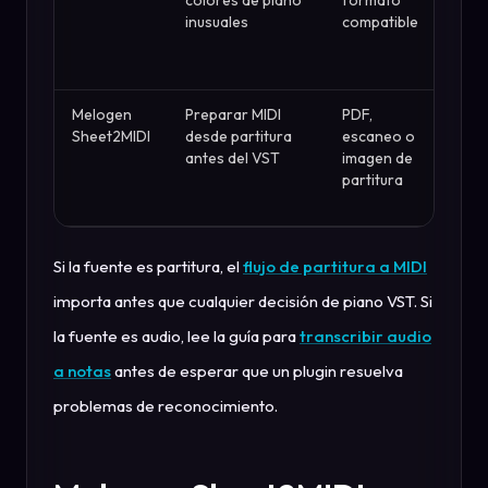
colores de piano
formato
libre
inusuales
compatible
comu
y so
crea
Melogen
Preparar MIDI
PDF,
Puen
Sheet2MIDI
desde partitura
escaneo o
rápi
antes del VST
imagen de
nave
partitura
hacia
edita
Si la fuente es partitura, el
flujo de partitura a MIDI
importa antes que cualquier decisión de piano VST. Si
la fuente es audio, lee la guía para
transcribir audio
a notas
antes de esperar que un plugin resuelva
problemas de reconocimiento.