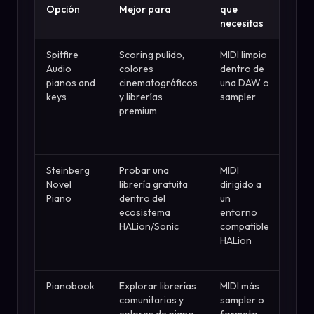
Punt
Opción
Mejor para
que
fuer
necesitas
Spitfire
Scoring pulido,
MIDI limpio
Catá
Audio
colores
dentro de
ampl
pianos and
cinematográficos
una DAW o
pian
keys
y librerías
sampler
tecl
premium
demo
pági
clar
Steinberg
Probar una
MIDI
Pági
Novel
librería gratuita
dirigido a
ofici
Piano
dentro del
un
gratu
ecosistema
entorno
un
HALion/Sonic
compatible
prov
HALion
de a
impo
Pianobook
Explorar librerías
MIDI más
Cult
comunitarias y
sampler o
ampl