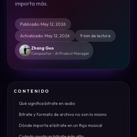
importa más.
Publicado
:
May 12, 2026
Actualizado
:
May 12, 2026
9 min de lectura
Zhang Guo
Compositor - AI Product Manager
CONTENIDO
Qué significa bitrate en audio
Bitrate y formato de archivo no son lo mismo
Dónde importa el bitrate en un flujo musical
Cuándo ayuda un bitrate más alto