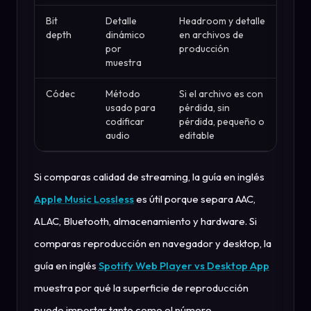
Bit
Detalle
Headroom y detalle
depth
dinámico
en archivos de
por
producción
muestra
Códec
Método
Si el archivo es con
usado para
pérdida, sin
codificar
pérdida, pequeño o
audio
editable
Si comparas calidad de streaming, la guía en inglés
Apple Music Lossless
es útil porque separa AAC,
ALAC, Bluetooth, almacenamiento y hardware. Si
comparas reproducción en navegador y desktop, la
guía en inglés
Spotify Web Player vs Desktop App
muestra por qué la superficie de reproducción
puede importar tanto como el número.