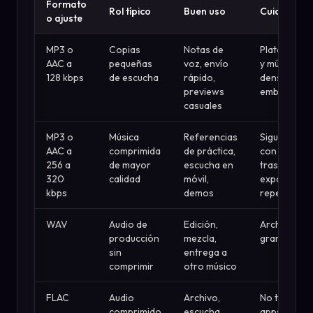
Formato
Rol típico
Buen uso
Cuidado c
o ajuste
MP3 o
Copias
Notas de
Platos, rev
AAC a
pequeñas
voz, envío
y música
128 kbps
de escucha
rápido,
densa pued
previews
emborrona
casuales
MP3 o
Música
Referencias
Sigue siend
AAC a
comprimida
de práctica,
con pérdida
256 a
de mayor
escucha en
tras
320
calidad
móvil,
exportacio
kbps
demos
repetidas
WAV
Audio de
Edición,
Archivos
producción
mezcla,
grandes
sin
entrega a
comprimir
otro músico
FLAC
Audio
Archivo,
No todas la
comprimido
escucha
apps lo