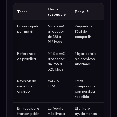
Elección
Tarea
Por qué
razonable
Enviar rápido
MP3 o AAC
Pequeño y
por móvil
alrededor
fácil de
de 128 a
compartir
192 kbps
Referencia
MP3 o AAC
Mejor detalle
de práctica
alrededor
sin archivos
de 256 a
enormes
320 kbps
Revisión de
WAV o
Evita
mezcla o
FLAC
compresión
archivo
con pérdida
repetida
Entrada para
La fuente
El bitrate
transcripción
más limpia
ayuda menos