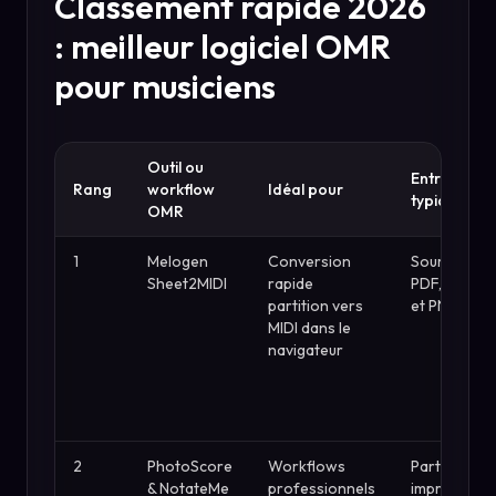
Classement rapide 2026
: meilleur logiciel OMR
pour musiciens
Outil ou
Entrées
Rang
workflow
Idéal pour
typiques
OMR
1
Melogen
Conversion
Sources
Sheet2MIDI
rapide
PDF, JPG
partition vers
et PNG
MIDI dans le
navigateur
2
PhotoScore
Workflows
Partitions
& NotateMe
professionnels
imprimées,