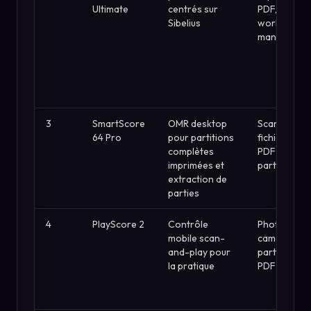
Ultimate
centrés sur
PDF,
Sibelius
workflows
manuscrits
3
SmartScore
OMR desktop
Scans et
64 Pro
pour partitions
fichiers
complètes
PDF de
imprimées et
partitions
extraction de
parties
4
PlayScore 2
Contrôle
Photos de
mobile scan-
caméra et
and-play pour
partitions
la pratique
PDF