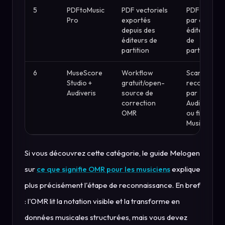
5
PDFtoMusic
PDF vectoriels
PDF créés
Pro
exportés
par des
depuis des
éditeurs
éditeurs de
de
partition
partition
6
MuseScore
Workflow
Scans
Studio +
gratuit/open-
reconnus
Audiveris
source de
par
correction
Audiveris
OMR
ou fichiers
MusicXML
Si vous découvrez cette catégorie, le guide Melogen
sur
ce que signifie OMR pour les musiciens
explique
plus précisément l'étape de reconnaissance. En bref
: l'OMR lit la notation visible et la transforme en
données musicales structurées, mais vous devez