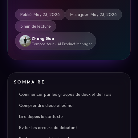
Publié
:
May 23, 2026
Mis à jour
:
May 23, 2026
5 min de lecture
Zhang Guo
Compositeur - AI Product Manager
SOMMAIRE
Commencer par les groupes de deux et de trois
Comprendre dièse et bémol
Lire depuis le contexte
Éviter les erreurs de débutant