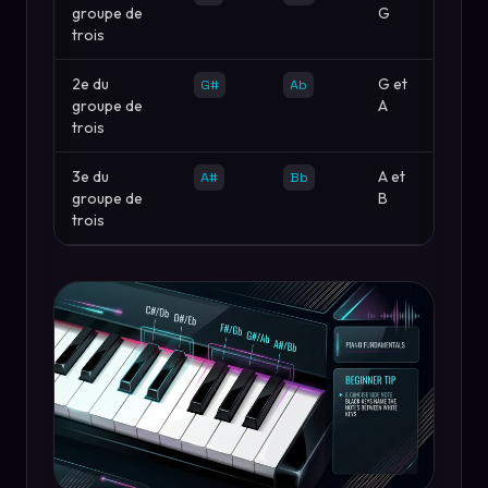
groupe de
G
trois
2e du
G et
G#
Ab
groupe de
A
trois
3e du
A et
A#
Bb
groupe de
B
trois