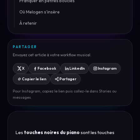
Pratiquer en petites boucles
Où Melogen s'insère
À retenir
PARTAGER
Envoyez cet article à votre workflow musical.
X
Facebook
LinkedIn
Instagram
Copier le lien
Partager
Pour Instagram, copiez le lien puis collez-le dans Stories ou
messages.
Les
touches noires du piano
sont les touches