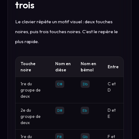
trois
Le clavier répète un motif visuel : deux touches
noires, puis trois touches noires. C'est le repère le
plus rapide.
Touche
Nom en
Nom en
Entre
noire
dièse
bémol
1re du
C et
C#
Db
groupe de
D
deux
2e du
D et
D#
Eb
groupe de
E
deux
1re du
F et
F#
Gb