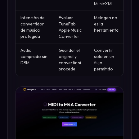
MusicXML
Intención de
Evaluar
Melogen no
convertidor
TuneFab
es la
de música
Apple Music
herramienta
protegida
Converter
Audio
Guardar el
Convertir
comprado sin
original y
solo en un
DRM
convertir si
flujo
procede
permitido