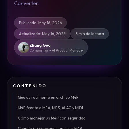
Converter.
Publicado
:
May 16, 2026
Actualizado
:
May 16, 2026
8 min de lectura
Zhang Guo
Compositor - AI Product Manager
CONTENIDO
Qué es realmente un archivo M4P
M4P frente a M4A, MP3, ALAC y MIDI
Cómo manejar un M4P con seguridad
Cuándo no conviene convertir M4P