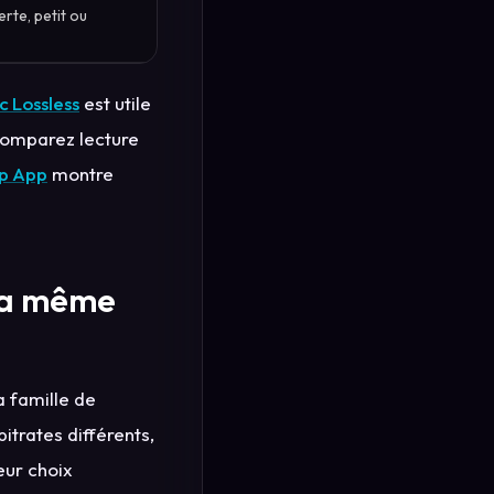
erte, petit ou
c Lossless
est utile
 comparez lecture
op App
montre
 la même
a famille de
itrates différents,
eur choix