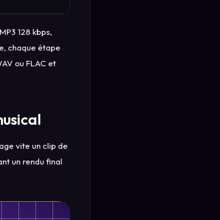
 MP3 128 kbps,
re, chaque étape
 WAV ou FLAC et
usical
ge vite un clip de
nt un rendu final