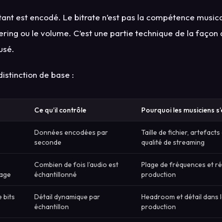
ant est encodé. Le bitrate n’est pas la compétence musical
ering ou le volume. C’est une partie technique de la façon d
usé.
distinction de base :
Ce qu’il contrôle
Pourquoi les musiciens s’
Données encodées par
Taille de fichier, artefac
seconde
qualité de streaming
Combien de fois l’audio est
Plage de fréquences et r
nage
échantillonné
production
 bits
Détail dynamique par
Headroom et détail dans l
échantillon
production