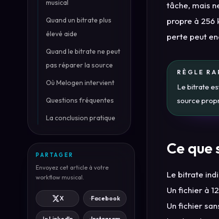
musical
tâche, mais n
Quand un bitrate plus
propre à 256 k
élevé aide
perte peut en
Quand le bitrate ne peut
pas réparer la source
RÈGLE RA
Où Melogen intervient
Le bitrate e
Questions fréquentes
source propre
La conclusion pratique
Ce que s
PARTAGER
Envoyez cet article à votre
Le bitrate in
workflow musical.
Un fichier à 
X
Facebook
Un fichier sa
LinkedIn
Instagram