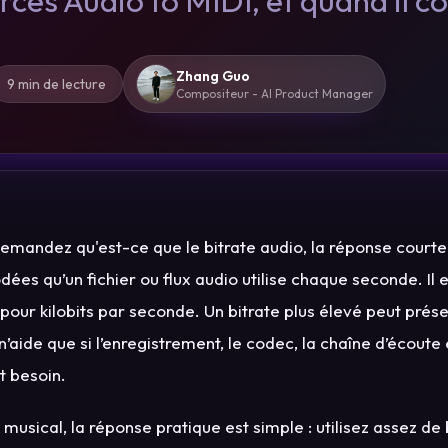
rces Audio to MIDI, et quand il c
Zhang Guo
9 min de lecture
Compositeur - AI Product Manager
demandez qu'est-ce que le bitrate audio, la réponse courte 
ées qu’un fichier ou flux audio utilise chaque seconde. Il
 pour kilobits par seconde. Un bitrate plus élevé peut prés
l n’aide que si l’enregistrement, le codec, la chaîne d’écoute 
t besoin.
l musical, la réponse pratique est simple : utilisez assez de 