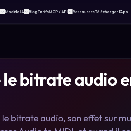
n
Modèle IA
Blog
Tarifs
MCP / API
Ressources
Télécharger l'App
le bitrate audio e
e bitrate audio, son effet sur m