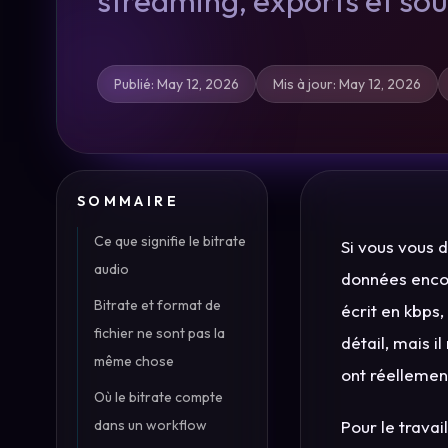
streaming, exports et sou
Publié
:
May 12, 2026
Mis à jour
:
May 12, 2026
SOMMAIRE
Ce que signifie le bitrate
Si vous vous 
audio
données encod
Bitrate et format de
écrit en kbps,
fichier ne sont pas la
détail, mais i
même chose
ont réellemen
Où le bitrate compte
dans un workflow
Pour le travai