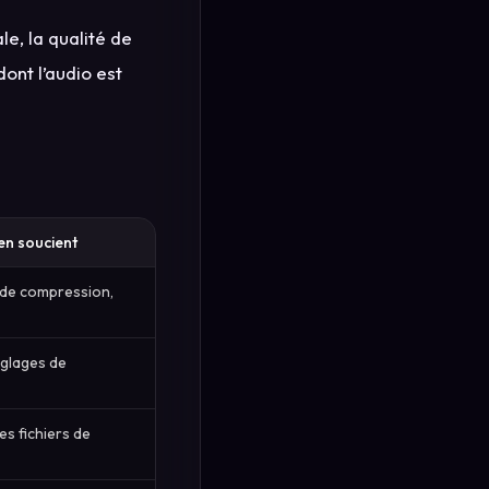
e, la qualité de
ont l’audio est
en soucient
ts de compression,
églages de
es fichiers de