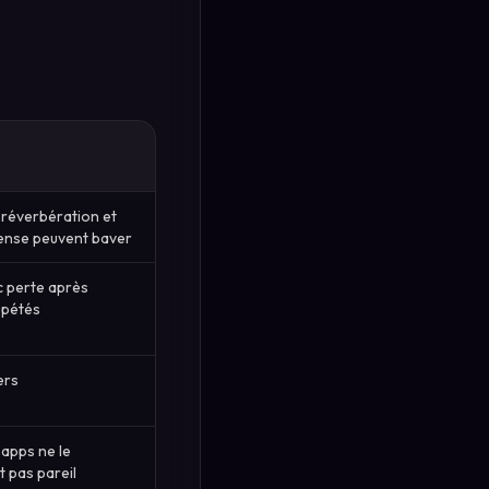
 réverbération et
ense peuvent baver
c perte après
épétés
ers
 apps ne le
 pas pareil