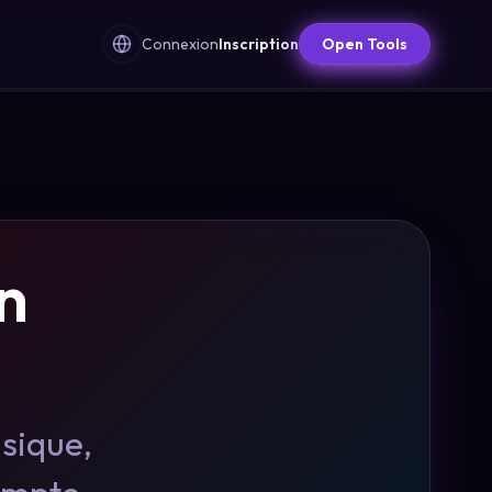
Connexion
Inscription
Open Tools
n
usique,